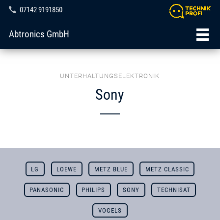
07142 9191850
Abtronics GmbH
UNTERHALTUNGSELEKTRONIK
Sony
LG
LOEWE
METZ BLUE
METZ CLASSIC
PANASONIC
PHILIPS
SONY
TECHNISAT
VOGELS