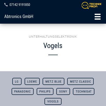
07142 9191850
Abtronics GmbH
UNTERHALTUNGSELEKTRONIK
Vogels
LG
LOEWE
METZ BLUE
METZ CLASSIC
PANASONIC
PHILIPS
SONY
TECHNISAT
VOGELS